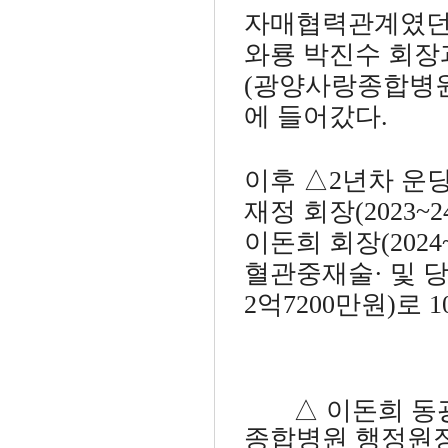
자매협력관계였던 양
와룡 박진수 회장
(광양사랑종합병원
에 들어갔다.
이후 △2년차 운당 
재정 회장(2023~
이돈희 회장(2024
혈관중재술· 및 당
2억7200만원)로 
△ 이돈희 동광
종합병원 행정원장