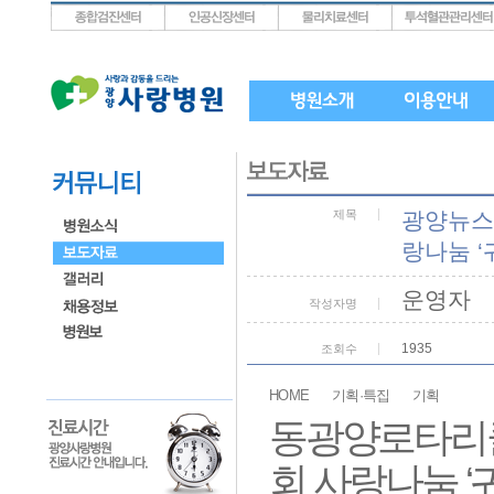
상단메뉴로 바로가기
왼쪽메뉴로 바로가기
본문으로 바로가기
제목
광양뉴스
랑나눔 ‘
운영자
작성자명
1935
조회수
HOME
기획·특집
기획
동광양로타리
회 사랑나눔 ‘