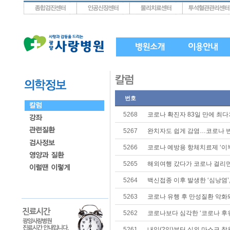
상단메뉴로 바로가기
왼쪽메뉴로 바로가기
본문으로 바로가기
번호
5268
코로나 확진자 83일 만에 최
5267
완치자도 쉽게 감염…코로나 
5266
코로나 예방용 항체치료제 ‘이부
5265
해외여행 갔다가 코로나 걸리면
5264
백신접종 이후 발생한 ‘심낭염’
5263
코로나 유행 후 만성질환 악화돼
5262
코로나보다 심각한 ‘코로나 후
5261
내일(2일)부터 실외 마스크 착