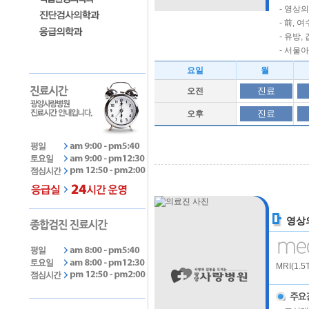
- 영상
- 前,
- 유방
- 서울
요일
월
진료
오전
진료
오후
영상
MRI(1.