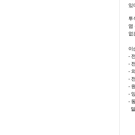
있
투
염
없
이
-
-
-
-
-
-
-
말