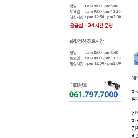
예
하
환
신
하
경
바