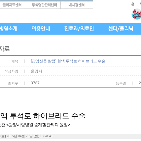
[광양신문 칼럼] 혈액 투석로 하이브리드 수술
제목
운영자
작성자명
3787
2
조회수
등록일
액 투석로 하이브리드 수술
순천 <광양사랑병원 중재혈관외과 원장>
9호] 2015년 04월 20일 (월) 13:28:48