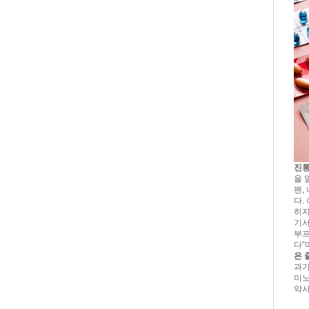
진통
을 
펜,
다.
히지
기서
부프
다”
은 
과가
미노
약사