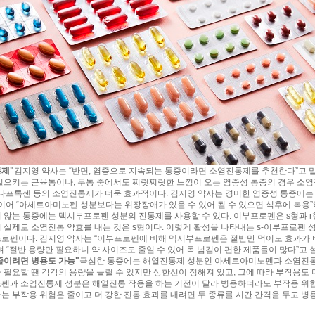
제"
김지영 약사는 “반면, 염증으로 지속되는 통증이라면 소염진통제를 추천한다”고 말
일으키는 근육통이나, 두통 중에서도 찌릿찌릿한 느낌이 오는 염증성 통증의 경우 소
 나프록센 등의 소염진통제가 더욱 효과적이다. 김지영 약사는 경미한 염증성 통증에는
 이어 “아세트아미노펜 성분보다는 위장장애가 있을 수 있어 될 수 있으면 식후에 복용
 않는 통증에는 덱시부프로펜 성분의 진통제를 사용할 수 있다. 이부프로펜은 s형과 r형
 실제로 소염진통 약효를 내는 것은 s형이다. 이렇게 활성을 나타내는 s-이부프로펜 
로펜이다. 김지영 약사는 “이부프로펜에 비해 덱시부프로펜은 절반만 먹어도 효과가
며 “절반 용량만 필요하니 약 사이즈도 줄일 수 있어 목 넘김이 편한 제품들이 많다”고 
줄이려면 병용도 가능"
극심한 통증에는 해열진통제 성분인 아세트아미노펜과 소염진통제
 필요할 땐 각각의 용량을 늘릴 수 있지만 상한선이 정해져 있고, 그에 따라 부작용도 
펜과 소염진통제 성분은 해열진통 작용을 하는 기전이 달라 병용하더라도 부작용 위험
는 부작용 위험은 줄이고 더 강한 진통 효과를 내려면 두 종류를 시간 간격을 두고 병