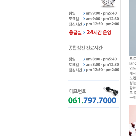
코로
la
염된
재까
노펜
성분
장애
도 
능하