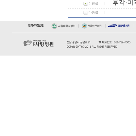
후각·미
이전글
다음글