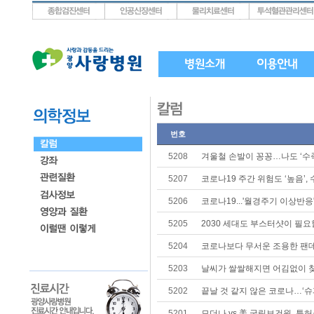
상단메뉴로 바로가기
왼쪽메뉴로 바로가기
본문으로 바로가기
번호
5208
겨울철 손발이 꽁꽁…나도 ‘수
5207
코로나19 주간 위험도 ‘높음’,
5206
코로나19...'월경주기 이상반응'
5205
2030 세대도 부스터샷이 필
5204
코로나보다 무서운 조용한 팬데
5203
날씨가 쌀쌀해지면 어김없이 찾
5202
끝날 것 같지 않은 코로나…‘슈퍼
5201
모더나 vs 美 국립보건원, 특