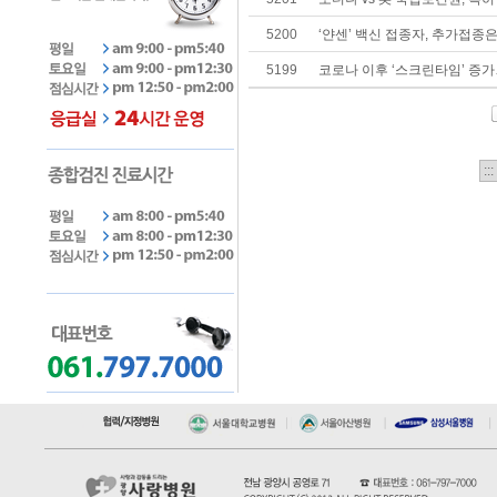
5200
‘얀센’ 백신 접종자, 추가접종
5199
코로나 이후 ‘스크린타임’ 증